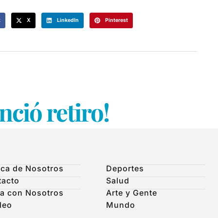
k
X
LinkedIn
Pinterest
nció retiro!
ca de Nosotros
Deportes
tacto
Salud
a con Nosotros
Arte y Gente
leo
Mundo