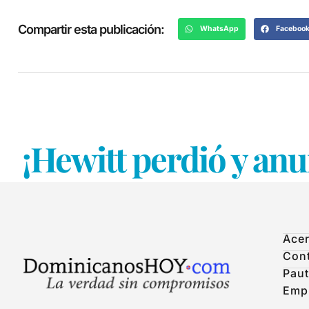
Compartir esta publicación:
WhatsApp
Faceboo
¡Hewitt perdió y anu
Acer
Con
Paut
Emp