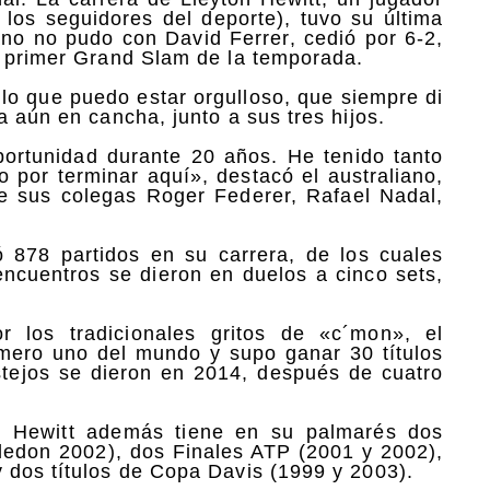
 los seguidores del deporte), tuvo su última
ano no pudo con David Ferrer, cedió por 6-2,
l primer Grand Slam de la temporada.
 lo que puedo estar orgulloso, que siempre di
a aún en cancha, junto a sus tres hijos.
ortunidad durante 20 años. He tenido tanto
 por terminar aquí», destacó el australiano,
e sus colegas Roger Federer, Rafael Nadal,
ó 878 partidos en su carrera, de los cuales
ncuentros se dieron en duelos a cinco sets,
 los tradicionales gritos de «c´mon», el
ero uno del mundo y supo ganar 30 títulos
stejos se dieron en 2014, después de cuatro
, Hewitt además tiene en su palmarés dos
edon 2002), dos Finales ATP (2001 y 2002),
 dos títulos de Copa Davis (1999 y 2003).