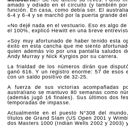
amado y odiado en el circuito (y también por
función. En casa, como debía ser. El australi
6-4 y 6-4 y se marchó por la puerta grande de
«No dejé nada en el vestuario. Eso es algo de
el 100%, explicó Hewitt en una breve entrevist
«Soy muy afortunado de haber tenido esta op
éxito en esta cancha que me siento afortunado
quien además vio por una pantalla saludos d
Andy Murray y Nick Kyrgios por su carrera.
La frialdad de los números dirán que disput
ganó 616. Y un registro enorme: 57 de esos e
con un saldo positivo de 32-25.
A fuerza de sus victorias acompañadas por
australiano se mantuvo 80 semanas como núm
(además jugó 16 finales). Sus últimos dos fe
temporadas de impasse.
Actualmente en el puesto N°308 del mundo
títulos de Grand Slam (US Open 2001 y Wimbl
dos Masters 1000 (Indian Wells 2002 y 2003) y