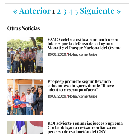
« Anterior
1
2
3
4
5
Siguiente »
Otras Noticias
VAMO celebra exitoso encuentro con
líderes por la defensa de la Laguna
Manatí y el Parque Nacional del Ozama
10/08/2026
No hay comentarios
Propeep promete seguir llevando
soluciones a hogares donde “llueve
adentro y escampa afuera”
10/08/2026
No hay comentarios
ROI advierte renuncias jueces Suprema
Corte obligan a revisar confianza en
proceso de evaluación del CNM