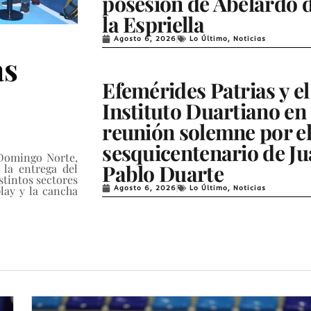
posesión de Abelardo 
la Espriella
Agosto 6, 2026
Lo Último
,
Noticias
as
Efemérides Patrias y el
Instituto Duartiano en
reunión solemne por e
sesquicentenario de J
 Domingo Norte,
Pablo Duarte
 la entrega del
stintos sectores
lay y la cancha
Agosto 6, 2026
Lo Último
,
Noticias