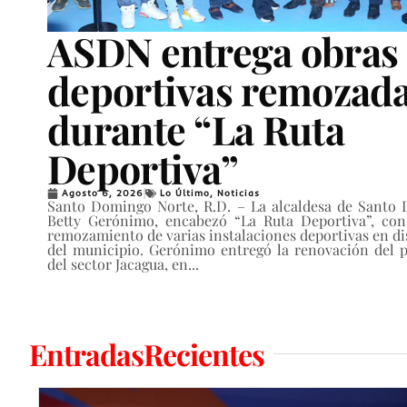
ASDN entrega obras
deportivas remozad
durante “La Ruta
Deportiva”
Agosto 6, 2026
Lo Último
,
Noticias
Santo Domingo Norte, R.D. – La alcaldesa de Santo
Betty Gerónimo, encabezó “La Ruta Deportiva”, con
remozamiento de varias instalaciones deportivas en di
del municipio. Gerónimo entregó la renovación del p
del sector Jacagua, en...
EntradasRecientes