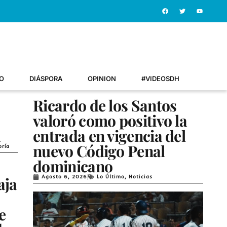
O
DIÁSPORA
OPINION
#VIDEOSDH
Ricardo de los Santos
valoró como positivo la
A
entrada en vigencia del
nuevo Código Penal
oría
dominicano
Agosto 6, 2026
Lo Último
,
Noticias
aja
e