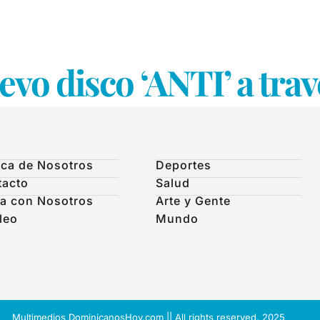
vo disco ‘ANTI’ a trav
ca de Nosotros
Deportes
tacto
Salud
a con Nosotros
Arte y Gente
leo
Mundo
Multimedios DominicanosHoy.com || All rights reserved. 2025