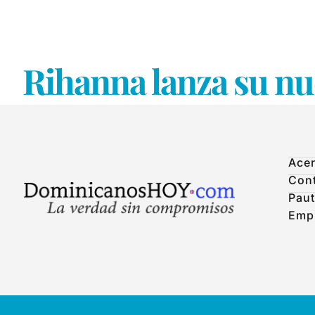
Rihanna lanza su nue
Acer
Con
Paut
Emp