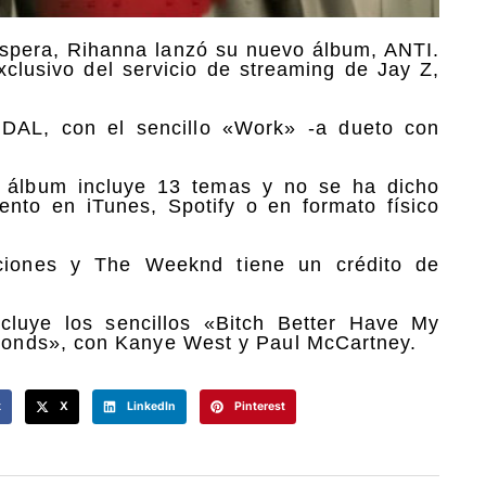
spera, Rihanna lanzó su nuevo álbum, ANTI.
clusivo del servicio de streaming de Jay Z,
IDAL, con el sencillo «Work» -a dueto con
o álbum incluye 13 temas y no se ha dicho
nto en iTunes, Spotify o en formato físico
nciones y The Weeknd tiene un crédito de
luye los sencillos «Bitch Better Have My
onds», con Kanye West y Paul McCartney.
k
X
LinkedIn
Pinterest