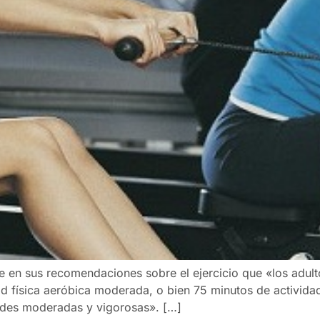
e en sus recomendaciones sobre el ejercicio que «los adul
d física aeróbica moderada, o bien 75 minutos de activida
ades moderadas y vigorosas». […]