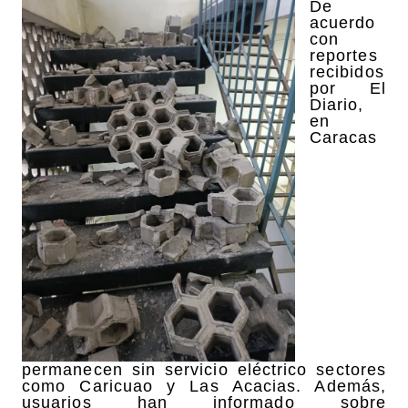
De
acuerdo
con
reportes
recibidos
por El
Diario,
en
Caracas
permanecen sin servicio eléctrico sectores
como Caricuao y Las Acacias. Además,
usuarios han informado sobre