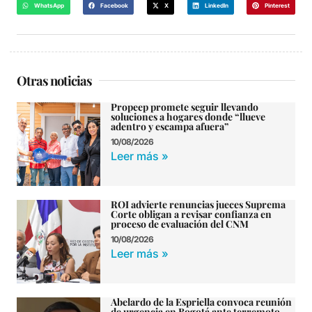
WhatsApp
Facebook
X
LinkedIn
Pinterest
Otras noticias
Propeep promete seguir llevando
soluciones a hogares donde “llueve
adentro y escampa afuera”
10/08/2026
Leer más »
ROI advierte renuncias jueces Suprema
Corte obligan a revisar confianza en
proceso de evaluación del CNM
10/08/2026
Leer más »
Abelardo de la Espriella convoca reunión
de urgencia en Bogotá ante terremoto