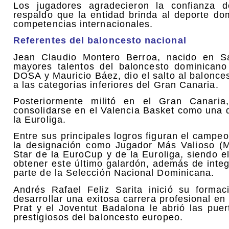
Los jugadores agradecieron la confianza d
respaldo que la entidad brinda al deporte do
competencias internacionales.
Referentes del baloncesto nacional
Jean Claudio Montero Berroa, nacido en S
mayores talentos del baloncesto dominican
DOSA y Mauricio Báez, dio el salto al balonce
a las categorías inferiores del Gran Canaria.
Posteriormente militó en el Gran Canari
consolidarse en el Valencia Basket como una d
la Euroliga.
Entre sus principales logros figuran el campe
la designación como Jugador Más Valioso (MV
Star de la EuroCup y de la Euroliga, siendo e
obtener este último galardón, además de integ
parte de la Selección Nacional Dominicana.
Andrés Rafael Feliz Sarita inició su forma
desarrollar una exitosa carrera profesional 
Prat y el Joventut Badalona le abrió las pue
prestigiosos del baloncesto europeo.