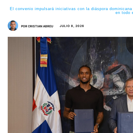
El convenio impulsará iniciativas con la diáspora dominicana
en todo 
JULIO 8, 2026
POR CRISTIAN ABREU