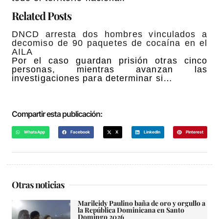
Related Posts
DNCD arresta dos hombres vinculados a
decomiso de 90 paquetes de cocaína en el
AILA
Por el caso guardan prisión otras cinco
personas, mientras avanzan las
investigaciones para determinar si…
Compartir esta publicación:
WhatsApp
Facebook
X
LinkedIn
Pinterest
Otras noticias
Marileidy Paulino baña de oro y orgullo a
la República Dominicana en Santo
Domingo 2026