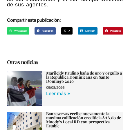
de sus agentes.
Compartir esta publicación:
WhatsApp
Facebook
X
LinkedIn
Pinterest
Otras noticias
Marileidy Paulino baña de oro y orgullo a
la República Dominicana en Santo
Domingo 2026
05/08/2026
Leer más »
Banreservas recibe nuevamente la
máxima calificación crediticia AAA.do de
Moody’s Local RD con perspectiva
Estable