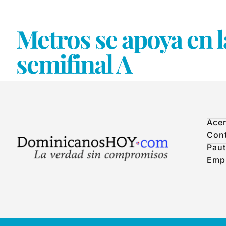
Metros se apoya en l
semifinal A
Acer
Con
Paut
Emp