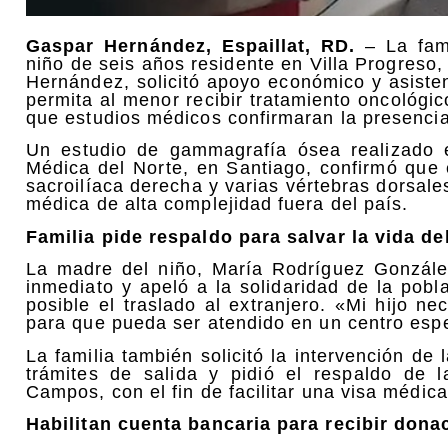
Gaspar Hernández, Espaillat, RD.
– La fam
niño de seis años residente en Villa Progreso,
Hernández, solicitó apoyo económico y asiste
permita al menor recibir tratamiento oncológi
que estudios médicos confirmaran la presenci
Un estudio de gammagrafía ósea realizado 
Médica del Norte, en Santiago, confirmó que 
sacroilíaca derecha y varias vértebras dorsales
médica de alta complejidad fuera del país.
Familia pide respaldo para salvar la vida d
La madre del niño, María Rodríguez González
inmediato y apeló a la solidaridad de la pobl
posible el traslado al extranjero. «Mi hijo n
para que pueda ser atendido en un centro esp
La familia también solicitó la intervención de
trámites de salida y pidió el respaldo de
Campos, con el fin de facilitar una visa médic
Habilitan cuenta bancaria para recibir dona