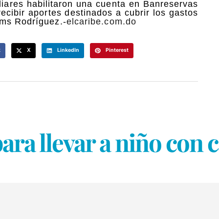
iares habilitaron una cuenta en Banreservas
cibir aportes destinados a cubrir los gastos
ims Rodríguez.-
elcaribe.com.do
k
X
LinkedIn
Pinterest
ara llevar a niño con 