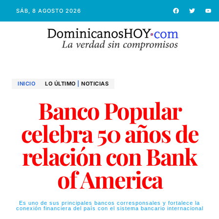
SÁB, 8 AGOSTO 2026
INICIO
LO ÚLTIMO
|
NOTICIAS
Banco Popular
celebra 50 años de
relación con Bank
of America
Es uno de sus principales bancos corresponsales y fortalece la
conexión financiera del país con el sistema bancario internacional