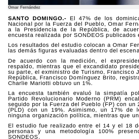
Omar Fernández
SANTO DOMINGO.-
El 47% de los dominican
Nacional por la Fuerza del Pueblo, Omar Fern
a la Presidencia de la República, de acue
encuesta realizada por SONDEOS publicados e
Los resultados del estudio colocan a Omar Fer
las demás figuras evaluadas dentro del escenar
De acuerdo con la medición, el expresid
respaldo, mientras que el excandidato presid
su parte, el exministro de Turismo, Francisco 
República, Francisco Domínguez Brito, regist
Charlie Mariotti obtuvo un 1%.
La encuesta también evaluó la simpatía pol
Partido Revolucionario Moderno (PRM) encab
seguido por la Fuerza del Pueblo (FP) con un 
(PLD) con un 19%. Asimismo, un 17% de lo
ninguna organización política, mientras que un
El estudio fue realizado entre el 14 y el 1
personas y una metodología 100% presenci
SONDEOS.