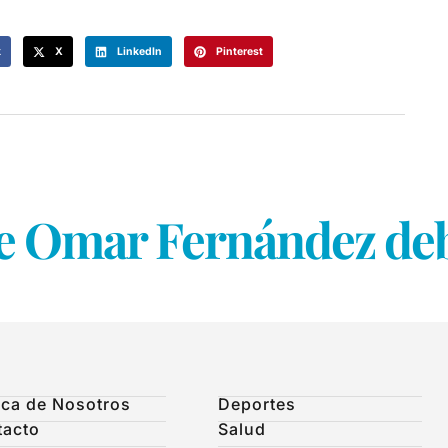
k
X
LinkedIn
Pinterest
e Omar Fernández debe
ca de Nosotros
Deportes
tacto
Salud