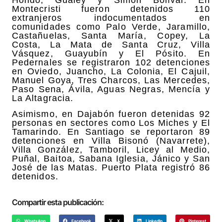
Montecristi fueron detenidos 110
extranjeros indocumentados en
comunidades como Palo Verde, Jaramillo,
Castañuelas, Santa María, Copey, La
Costa, La Mata de Santa Cruz, Villa
Vásquez, Guayubín y El Pósito. En
Pedernales se registraron 102 detenciones
en Oviedo, Juancho, La Colonia, El Cajuil,
Manuel Goya, Tres Charcos, Las Mercedes,
Paso Sena, Ávila, Aguas Negras, Mencía y
La Altagracia.
Asimismo, en Dajabón fueron detenidas 92
personas en sectores como Los Miches y El
Tamarindo. En Santiago se reportaron 89
detenciones en Villa Bisonó (Navarrete),
Villa González, Tamboril, Licey al Medio,
Puñal, Baitoa, Sabana Iglesia, Jánico y San
José de las Matas. Puerto Plata registró 86
detenidos.
Compartir esta publicación:
WhatsApp
Facebook
X
LinkedIn
Pinterest