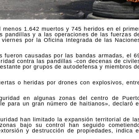
al menos 1.642 muertos y 745 heridos en el prime
s pandillas y a las operaciones de las fuerzas d
viernes por la Oficina Integrada de las Nacione
as fueron causadas por las bandas armadas, el 6
idad contra las pandillas -con decenas de civile
% restante por grupos de autodefensa y miembros d
rtas o heridas por drones con explosivos, entr
guridad en algunas zonas del centro de Puert
ible para un gran número de haitianos», declaró e
ridad han limitado la expansión territorial de la
 zonas bajo su control han seguido cometiend
extorsión y destrucción de propiedades, indica e