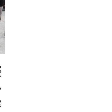
n
s
s
6
s
s