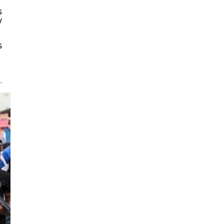
s
y
s