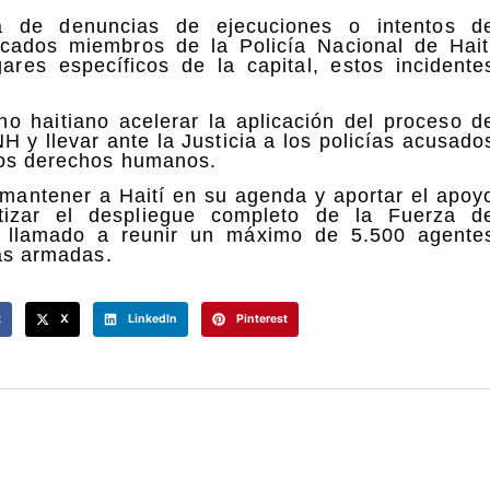
ia de denuncias de ejecuciones o intentos d
icados miembros de la Policía Nacional de Hait
es específicos de la capital, estos incidente
o haitiano acelerar la aplicación del proceso d
H y llevar ante la Justicia a los policías acusado
 los derechos humanos.
 mantener a Haití en su agenda y aportar el apoy
izar el despliegue completo de la Fuerza d
á llamado a reunir un máximo de 5.500 agente
das armadas.
k
X
LinkedIn
Pinterest