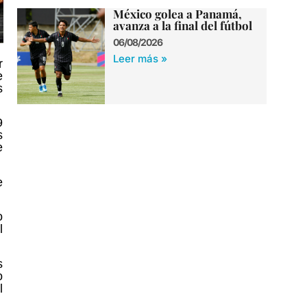
México golea a Panamá,
avanza a la final del fútbol
06/08/2026
Leer más »
r
e
s
9
s
e
e
o
l
s
o
l