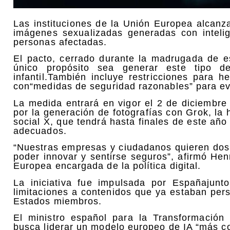
Las instituciones de la
Unión Europea
alcanz
imágenes
sexualizadas
generadas con
inteli
personas afectadas.
El pacto, cerrado durante la madrugada de e
único propósito sea generar este tipo d
infantil.
También incluye restricciones para h
con
“medidas de seguridad razonables”
para ev
La medida entrará en vigor el
2 de diciembre
por la generación de fotografías con Grok, la h
social X, que tendrá hasta finales de este a
adecuados.
“Nuestras empresas y ciudadanos quieren dos co
poder innovar y sentirse seguros”, afirmó He
Europea encargada de la política digital.
La iniciativa fue impulsada por Españajun
limitaciones a contenidos que ya estaban pers
Estados miembros.
El ministro español para la Transformación
busca liderar un modelo europeo de IA “más co