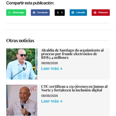
Compartir esta publicación:
WhatsApp
Facebook
X
LinkedIn
Pinterest
Otras noticias
Alcaldía de Santiago da seguimiento al
proceso por fraude electrónico de
RD$3.4 millones
08/08/2026
Leer más »
CTC certifican a 250 jóvenes en Jamao al
Norte y fortalecen la inclusión digital
08/08/2026
Leer más »