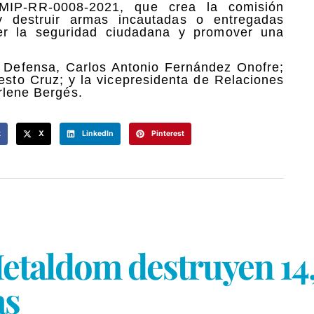
 MIP-RR-0008-2021, que crea la comisión
r y destruir armas incautadas o entregadas
ecer la seguridad ciudadana y promover una
de Defensa, Carlos Antonio Fernández Onofre;
desto Cruz; y la vicepresidenta de Relaciones
rlene Bergés.
k
X
LinkedIn
Pinterest
 Metaldom destruyen 1
as