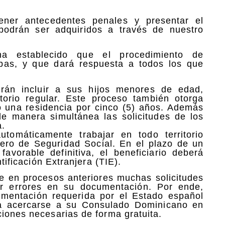
tener antecedentes penales y presentar el
podrán ser adquiridos a través de nuestro
ha establecido que el procedimiento de
rabas, y que dará respuesta a todos los que
rán incluir a sus hijos menores de edad,
torio regular. Este proceso también otorga
o una residencia por cinco (5) años. Además
de manera simultánea las solicitudes de los
a.
utomáticamente trabajar en todo territorio
mero de Seguridad Social. En el plazo de un
avorable definitiva, el beneficiario deberá
ntificación Extranjera (TIE).
ue en procesos anteriores muchas solicitudes
r errores en su documentación. Por ende,
umentación requerida por el Estado español
o a acercarse a su Consulado Dominicano en
ciones necesarias de forma gratuita.