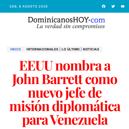
SÁB, 8 AGOSTO 2026
INICIO
INTERNACIONALES
|
LO ÚLTIMO
|
NOTICIAS
EEUU nombra a
John Barrett como
nuevo jefe de
misión diplomática
para Venezuela