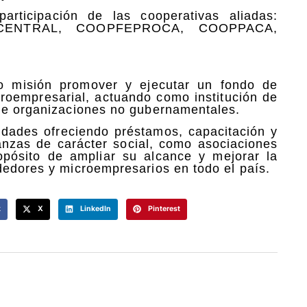
articipación de las cooperativas aliadas:
ENTRAL, COOPFEPROCA, COOPPACA,
o misión promover y ejecutar un fondo de
croempresarial, actuando como institución de
 de organizaciones no gubernamentales.
idades ofreciendo préstamos, capacitación y
nanzas de carácter social, como asociaciones
ropósito de ampliar su alcance y mejorar la
dedores y microempresarios en todo el país.
k
X
LinkedIn
Pinterest