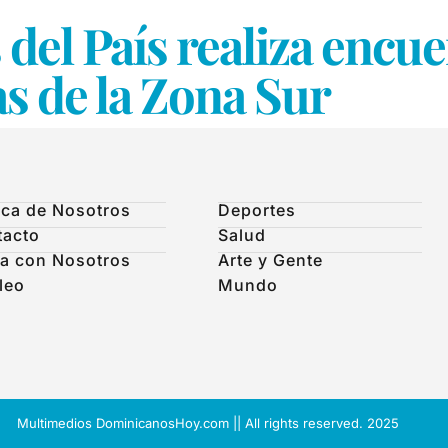
del País realiza encue
as de la Zona Sur
ca de Nosotros
Deportes
tacto
Salud
a con Nosotros
Arte y Gente
leo
Mundo
Multimedios DominicanosHoy.com || All rights reserved. 2025