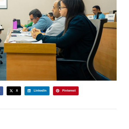
k
X
LinkedIn
Pinterest