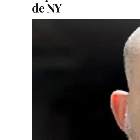
de NY