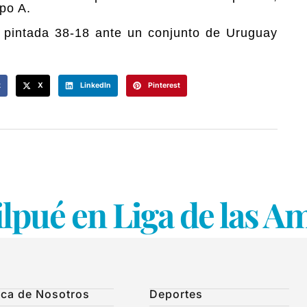
po A.
a pintada 38-18 ante un conjunto de Uruguay
k
X
LinkedIn
Pinterest
lpué en Liga de las A
ca de Nosotros
Deportes