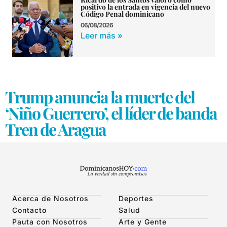
positivo la entrada en vigencia del nuevo
Código Penal dominicano
06/08/2026
Leer más »
Trump anuncia la muerte del
‘Niño Guerrero’, el líder de banda
Tren de Aragua
Acerca de Nosotros
Deportes
Contacto
Salud
Pauta con Nosotros
Arte y Gente