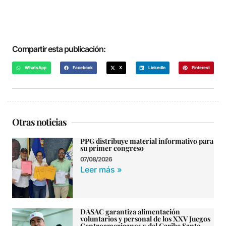
Compartir esta publicación:
WhatsApp
Facebook
X
LinkedIn
Pinterest
Otras noticias
PPG distribuye material informativo para
su primer congreso
07/08/2026
Leer más »
DASAC garantiza alimentación
voluntarios y personal de los XXV Juegos
Centroamericanos y del Caribe Santo