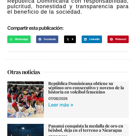
República Dominicana con responsabilidad,
pulcritud, honestidad y transparencia para
el beneficio de la sociedad.
Compartir esta publicación:
WhatsApp
Facebook
X
LinkedIn
Pinterest
Otras noticias
República Dominicana obtiene su
séptimo oro consecutivo y noveno de la
historia en voleibol femenino
07/08/2026
Leer más »
Panamá conquista la medalla de oro en
béisbol, deja en el terreno a Nicaragua