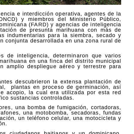
encia e interdicción operativa, agentes de la
DNCD) y miembros del Ministerio Público,
ominicana (FARD) y agencias de inteligencia
ntación de presunta marihuana con más de
ras indumentarias para la siembra, secado y
n conjunta desarrollada en una zona rural de
s de inteligencia, determinaron que varios
marihuana en una finca del distrito municipal
un amplio despliegue aéreo y terrestre para
uantes descubrieron la extensa plantación de
al,
plantas en proceso de germinación, así
 acopio, la cual era utilizada por esta red
fico sustancias controladas.
dores, una bomba de fumigación, cortadoras,
arrafones, una motobomba, secadoras, fundas
ción, un teléfono celular, una motocicleta y
ón.
dos ciudadanos haitianos y un dominicano,