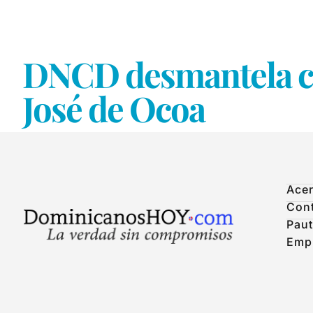
DNCD desmantela cu
José de Ocoa
Acer
Con
Paut
Emp