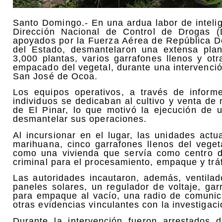
Santo Domingo.- En una ardua labor de intelig
Dirección Nacional de Control de Drogas (
apoyados por la Fuerza Aérea de República D
del Estado, desmantelaron una extensa pla
3,000 plantas, varios garrafones llenos y ot
empacado del vegetal, durante una intervenció
San José de Ocoa.
Los equipos operativos, a través de informe
individuos se dedicaban al cultivo y venta de 
de El Pinar, lo que motivó la ejecución de 
desmantelar sus operaciones.
Al incursionar en el lugar, las unidades act
marihuana, cinco garrafones llenos del veget
como una vivienda que servía como centro de
criminal para el procesamiento, empaque y trá
Las autoridades incautaron, además, ventila
paneles solares, un regulador de voltaje, g
para empaque al vacío, una radio de comunica
otras evidencias vinculantes con la investigaci
Durante la intervención fueron arrestados 