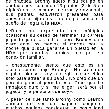
de práctica, Bronny lideró a su equipo en
anotaciones, sumando 13 puntos (2 de 5 en
triples) en 23 minutos. LeBron y Savannah,
sus padres, estuvieron presentes para
apoyar a su hijo en su intento por cumplir el
sueño de llegar a la NBA.
LeBron ha expresado en múltiples
ocasiones su deseo de terminar su carrera
jugando junto a su hijo, pero Bronny dejó
claro ante los medios el martes por la
noche que busca ganarse un puesto en la
NBA por méritos propios, no por su
conexión familiar.
«Honestamente, siento que esto es un
asunto serio», dijo Bronny. «No creo que
alguien piense: ‘Voy a elegir a este chico
solo para atraer a su papá’. No creo que un
gerente general permita eso. Creo que he
trabajado duro y si me eligen será por el
jugador y la persona que soy».
A pesar de que tanto Bronny como LeBron
afirman no ser un paquete conjunto,
muchos equipos consideran la posibilidad