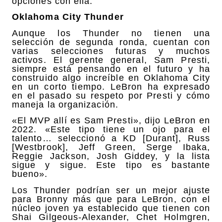
opciones con ella.
Oklahoma City Thunder
Aunque los Thunder no tienen una
selección de segunda ronda, cuentan con
varias selecciones futuras y muchos
activos. El gerente general, Sam Presti,
siempre está pensando en el futuro y ha
construido algo increíble en Oklahoma City
en un corto tiempo. LeBron ha expresado
en el pasado su respeto por Presti y cómo
maneja la organización.
«El MVP allí es Sam Presti», dijo LeBron en
2022. «Este tipo tiene un ojo para el
talento… seleccionó a KD [Durant], Russ
[Westbrook], Jeff Green, Serge Ibaka,
Reggie Jackson, Josh Giddey, y la lista
sigue y sigue. Este tipo es bastante
bueno».
Los Thunder podrían ser un mejor ajuste
para Bronny más que para LeBron, con el
núcleo joven ya establecido que tienen con
Shai Gilgeous-Alexander, Chet Holmgren,