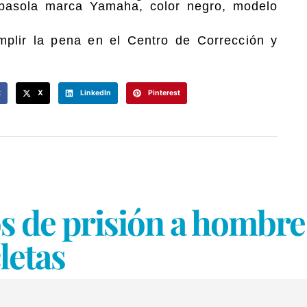
asola marca Yamaha, color negro, modelo
mplir la pena en el Centro de Corrección y
k
X
LinkedIn
Pinterest
 de prisión a hombre 
icletas