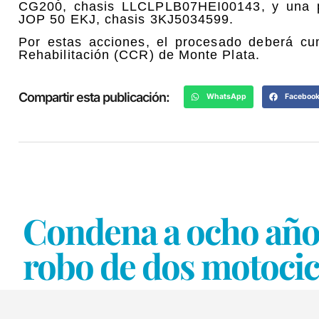
CG200, chasis LLCLPLB07HEI00143, y una p
JOP 50 EKJ, chasis 3KJ5034599.
Por estas acciones, el procesado deberá cu
Rehabilitación (CCR) de Monte Plata.
Compartir esta publicación:
WhatsApp
Faceboo
Condena a ocho años
robo de dos motoc