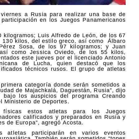
e viernes a Rusia para realizar una base de
 participación en los Juegos Panamericanos
0 kilogramos; Luis Alfredo de León, de los 67
n 130 kilos, del estilo greco, así como Álbaro
Pérez Sosa, de los 97 kilogramos; y Juan
 así como Jessica Oviedo, de los 55 kilos,
entados este jueves por el licenciado Antonio
inicana de Lucha, quien destacó que los
ificados técnicos rusos. El grupo de atletas
e primera categoría donde serán sometidos a
iudad de Majachkalá, Daguestán, Rusia”, dijo
an bajo los auspicios del programa Creando
l Ministerio de Deportes.
 físicas estos atletas para los Juegos
adores calificados y preparados en Rusia y
tes de Europa”, agregó Acosta.
 atletas participarán en varios eventos
 euroasiática. También serán sometidos “topes