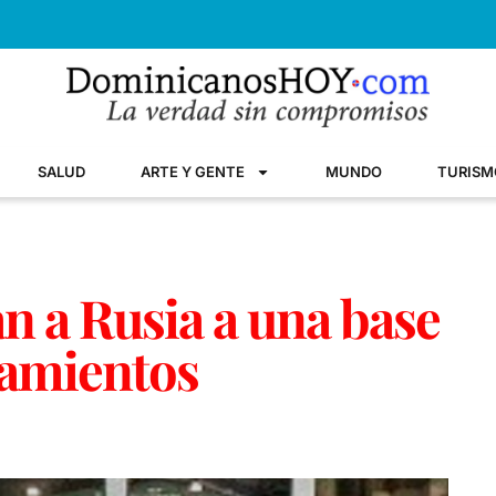
SALUD
ARTE Y GENTE
MUNDO
TURISM
n a Rusia a una base
namientos