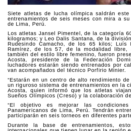
Siete atletas de lucha olímpica saldrán est
entrenamientos de seis meses con mira a su
de Lima, Perú.
Los atletas Jansel Pimentel, de la categoría 6
kilogramos; y Leo Dalis Santana, de la divisió
Rudesindo Camacho, de los 65 kilos; Luís 
Ramírez, de los 57, de la modalidad libre,
también del estilo libre femenino, fueron pres
Acosta, presidente de la Federación Dom
luchadores estarán siendo entrenados por cal
van acompañados del técnico Porfirio Minier.
“Estarán en un centro de alto rendimiento d
un riguroso sistema de entrenamientos en la c
Acosta, quien informó que los atletas viaj
Sueños Olímpicos (Creso) y la colaboración de
“El objetivo es mejorar las condiciones
Panamericanos de Lima, Perú. Tendrán entren
participarán en seis torneos en diferentes par
Durante la base de entrenamientos, estos
internacionales que tienen lugar en la región