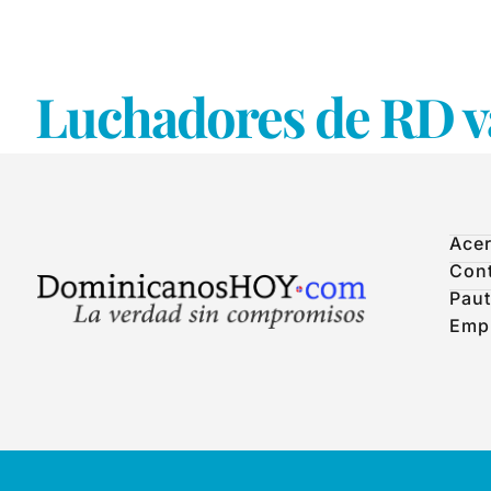
Luchadores de RD va
Acer
Con
Paut
Emp