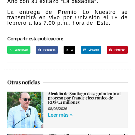
Año con su exitazo “La pasadita”.
La entrega de Premio Lo Nuestro se
transmitirá en vivo por Univisión el 18 de
febrero a las 7:00 p.m., hora del Este.
Compartir esta publicación:
WhatsApp
Facebook
X
LinkedIn
Pinterest
Otras noticias
Alcaldía de Santiago da seguimiento al
proceso por fraude electrónico de
RD$3.4 millones
08/08/2026
Leer más »