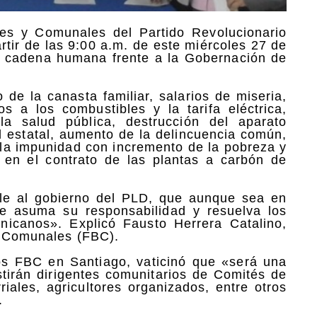
les y Comunales del Partido Revolucionario
tir de las 9:00 a.m. de este miércoles 27 de
 y cadena humana frente a la Gobernación de
 de la canasta familiar, salarios de miseria,
s a los combustibles y la tarifa eléctrica,
a salud pública, destrucción del aparato
d estatal, aumento de la delincuencia común,
e la impunidad con incremento de la pobreza y
a en el contrato de las plantas a carbón de
rle al gobierno del PLD, que aunque sea en
e asuma su responsabilidad y resuelva los
nicanos». Explicó Fausto Herrera Catalino,
y Comunales (FBC).
os FBC en Santiago, vaticinó que «será una
stirán dirigentes comunitarios de Comités de
iales, agricultores organizados, entre otros
.