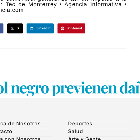
e: Tec de Monterrey / Agencia Informativa /
ncia.com
k
X
LinkedIn
Pinterest
ol negro previenen da
ca de Nosotros
Deportes
tacto
Salud
a con Nosotros
Arte y Gente