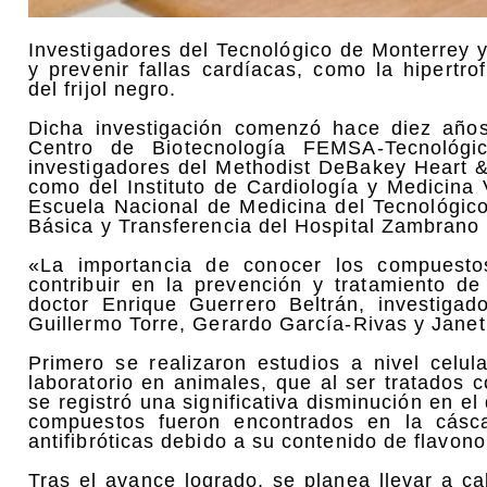
Investigadores del Tecnológico de Monterrey 
y prevenir fallas cardíacas, como la hipertr
del frijol negro.
Dicha investigación comenzó hace diez años 
Centro de Biotecnología FEMSA-Tecnológ
investigadores del Methodist DeBakey Heart &
como del Instituto de Cardiología y Medicina 
Escuela Nacional de Medicina del Tecnológico
Básica y Transferencia del Hospital Zambrano 
«La importancia de conocer los compuest
contribuir en la prevención y tratamiento d
doctor Enrique Guerrero Beltrán, investigad
Guillermo Torre, Gerardo García-Rivas y Janet
Primero se realizaron estudios a nivel celul
laboratorio en animales, que al ser tratados c
se registró una significativa disminución en e
compuestos fueron encontrados en la cásca
antifibróticas debido a su contenido de flavon
Tras el avance logrado, se planea llevar a c