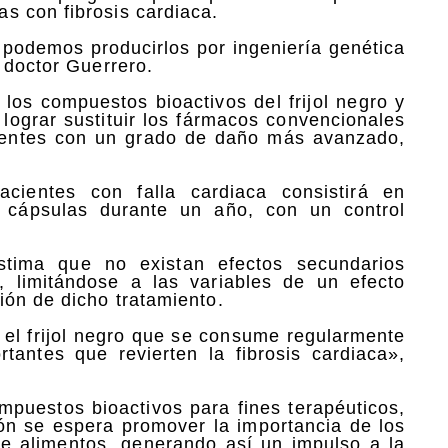
s con fibrosis cardiaca.
podemos producirlos por ingeniería genética
 doctor Guerrero.
 los compuestos bioactivos del frijol negro y
 lograr sustituir los fármacos convencionales
cientes con un grado de daño más avanzado,
cientes con falla cardiaca consistirá en
 cápsulas durante un año, con un control
stima que no existan efectos secundarios
s, limitándose a las variables de un efecto
ión de dicho tratamiento.
el frijol negro que se consume regularmente
tantes que revierten la fibrosis cardiaca»,
puestos bioactivos para fines terapéuticos,
ión se espera promover la importancia de los
e alimentos, generando así un impulso a la