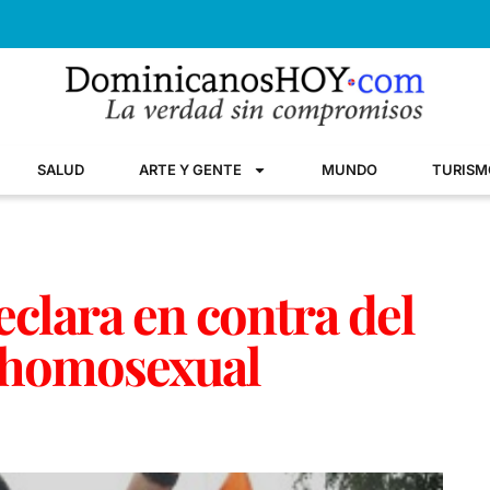
SALUD
ARTE Y GENTE
MUNDO
TURISM
eclara en contra del
 homosexual