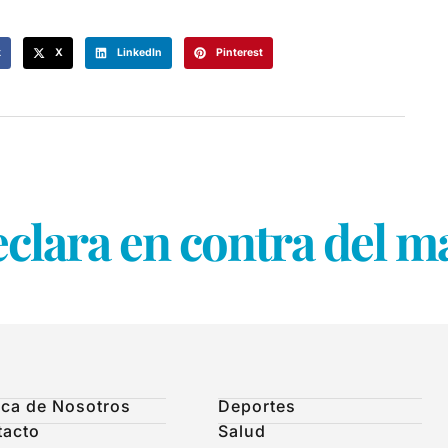
k
X
LinkedIn
Pinterest
eclara en contra del 
ca de Nosotros
Deportes
tacto
Salud