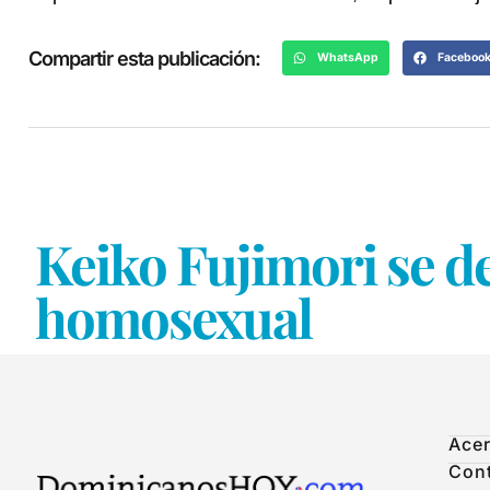
Compartir esta publicación:
WhatsApp
Faceboo
Keiko Fujimori se d
homosexual
Acer
Con