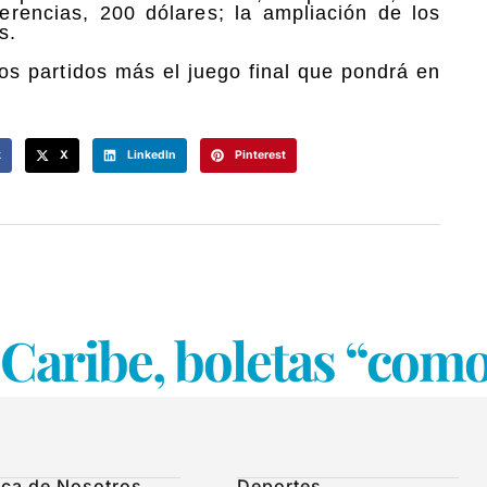
ferencias, 200 dólares; la ampliación de los
s.
os partidos más el juego final que pondrá en
k
X
LinkedIn
Pinterest
l Caribe, boletas “como
ca de Nosotros
Deportes