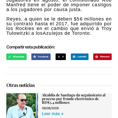
Manfred tiene el poder de imponer castigos
a los jugadores por causa justa.
Reyes, a quien se le deben $56 millones en
su contrato hasta el 2017, fue adquirido por
los Rockies en el cambio que envió a Troy
Tulowitzki a losAzulejos de Toronto.
Compartir esta publicación:
WhatsApp
Facebook
X
LinkedIn
Pinterest
Otras noticias
Alcaldía de Santiago da seguimiento al
proceso por fraude electrónico de
RD$3.4 millones
08/08/2026
Leer más »