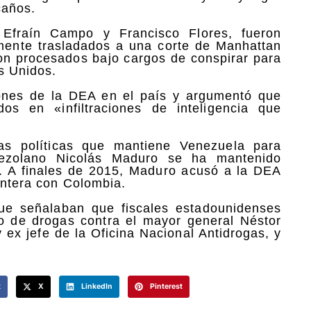
caños.
Efraín Campo y Francisco Flores, fueron
rmente trasladados a una corte de Manhattan
on procesados bajo cargos de conspirar para
s Unidos.
ones de la DEA en el país y argumentó que
s en «infiltraciones de inteligencia que
as políticas que mantiene Venezuela para
enezolano Nicolás Maduro se ha mantenido
. A finales de 2015, Maduro acusó a la DEA
rontera con Colombia.
que señalaban que fiscales estadounidenses
co de drogas contra el mayor general Néstor
ex jefe de la Oficina Nacional Antidrogas, y
k
X
LinkedIn
Pinterest