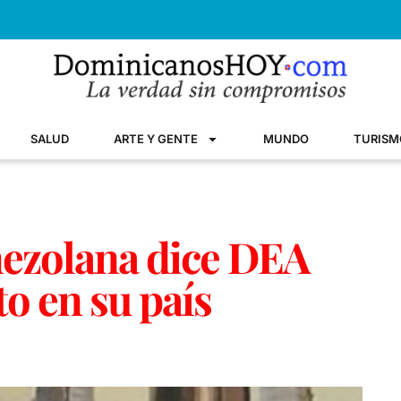
SALUD
ARTE Y GENTE
MUNDO
TURISM
ezolana dice DEA
to en su país