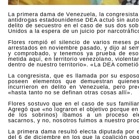
La primera dama de Venezuela, la congresista 
antidrogas estadounidense DEA actuó sin autor
delito de secuestro en el caso de sus dos s
Unidos a la espera de un juicio por narcotráfic
Flores rompió el silencio de varios meses p
arrestados en noviembre pasado, y dijo al se
y comprobado, y tenemos ya prueba de eso
metida aquí, en territorio venezolano, violent
dentro de nuestro territorio». «La DEA cometió
La congresista, que es llamada por su espos
poseen elementos que demuestran quienes
incurrieron en delito en Venezuela, pero pr
«hasta tanto no se definan otras cosas allí».
Flores sostuvo que en el caso de sus familia
Agregó que «no lograron el objetivo porque en
de los sobrinos) íbamos a un proceso elec
sacarnos, y no, nosotros fuimos a nuestro pro
La primera dama resultó electa diputada por 
del 6 de diciembre en los que la coalición o