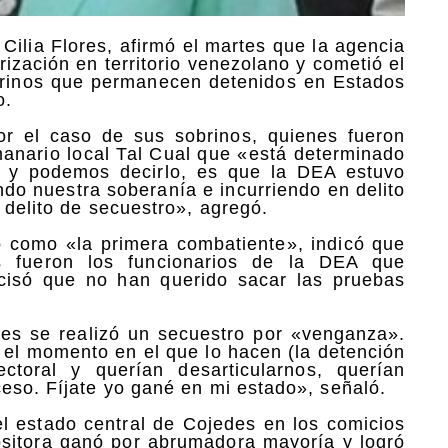
Cilia Flores, afirmó el martes que la agencia
ización en territorio venezolano y cometió el
obrinos que permanecen detenidos en Estados
o.
or el caso de sus sobrinos, quienes fueron
manario local Tal Cual que «está determinado
 y podemos decirlo, es que la DEA estuvo
ando nuestra soberanía e incurriendo en delito
 delito de secuestro», agregó.
o como «la primera combatiente», indicó que
 fueron los funcionarios de la DEA que
ecisó que no han querido sacar las pruebas
res se realizó un secuestro por «venganza».
 el momento en el que lo hacen (la detención
toral y querían desarticularnos, querían
ceso. Fíjate yo gané en mi estado», señaló.
el estado central de Cojedes en los comicios
positora ganó por abrumadora mayoría y logró