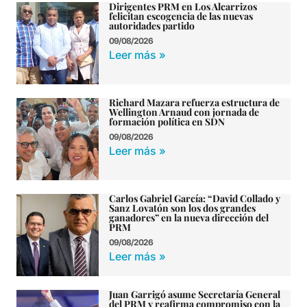
Dirigentes PRM en Los Alcarrizos
felicitan escogencia de las nuevas
autoridades partido
09/08/2026
Leer más »
Richard Mazara refuerza estructura de
Wellington Arnaud con jornada de
formación política en SDN
09/08/2026
Leer más »
Carlos Gabriel García: “David Collado y
Sanz Lovatón son los dos grandes
ganadores” en la nueva dirección del
PRM
09/08/2026
Leer más »
Juan Garrigó asume Secretaría General
del PRM y reafirma compromiso con la