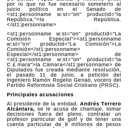
por lo que no fue necesario someterlo al
juicio político en el Senado de
<st1:personname w:st="on" productid="la
República.">la República.
</st1:personname>
<st1:personname w:st="on" productid="La
Comisión Especial"><st1:personname
w:st="on" productid="La Comisión">La
Comisión</st1:personname>
Especial</st1:personname> de
<st1:personname w:st="on" productid="la
C￡mara">la Cámara</st1:personname> de
Diputados fue creada mediante resolución,
el pasado 11 de junio, a petición del
ingeniero Ramón Rogelio Genao, vocero del
Partido Reformista Social Cristiano (PRSC).
Principales acusaciones
Al presidente de la entidad,
Andrés Terrero
Alcántara,
se le acusa de chantaje, tomar
decisiones fuera del pleno, contratar un
profesor particular de golf y de tener una
cuenta particular de 8 millones de pesos