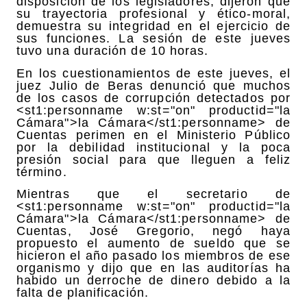
disposición de los legisladores, dijeron que
su trayectoria profesional y ético-moral,
demuestra su integridad en el ejercicio de
sus funciones. La sesión de este jueves
tuvo una duración de 10 horas.
En los cuestionamientos de este jueves, el
juez Julio de Beras denunció que muchos
de los casos de corrupción detectados por
<st1:personname w:st="on" productid="la
Cámara">la Cámara</st1:personname> de
Cuentas perimen en el Ministerio Público
por la debilidad institucional y la poca
presión social para que lleguen a feliz
término.
Mientras que el secretario de
<st1:personname w:st="on" productid="la
Cámara">la Cámara</st1:personname> de
Cuentas, José Gregorio, negó haya
propuesto el aumento de sueldo que se
hicieron el año pasado los miembros de ese
organismo y dijo que en las auditorías ha
habido un derroche de dinero debido a la
falta de planificación.