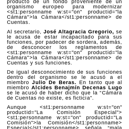
producto de un fondo proveniente de un
organismo europeo para modernizar
<st1:personname w:st="on" productid="la
Cámara">la Cámara</st1:personname> de
Cuentas.
Al secretario,
José Altagracia Gregorio,
se
le acusa de estar incapacitado para sus
funciones, por padecer de sordera, además,
de desconocer los reglamentos de
<st1:personname w:st="on" productid="la
Cámara">la Cámara</st1:personname> de
Cuentas y sus funciones.
De igual desconocimiento de sus funciones
dentro del organismo se le acusó a el
miembro
Julio De Beras.
En tanto que al
miembro
Alcides Benajmín Decenas Lugo
se le acusó de haber dicho que la “Cámara
de Cuentas no existe, es ficticia”.
Aunque <st1:personname w:st="on"
productid="La Comisión Especial">
<st1:personname w:st="on" productid="La
Comisión">la Comisión</st1:personname>
Especial</st1:personname> señala “mala