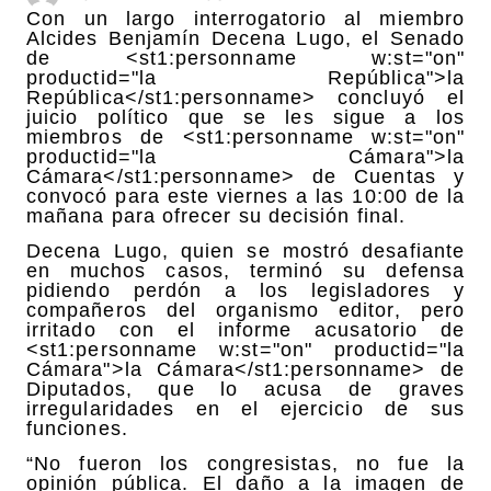
Con un largo interrogatorio al miembro
Alcides Benjamín Decena Lugo, el Senado
de <st1:personname w:st="on"
productid="la República">la
República</st1:personname> concluyó el
juicio político que se les sigue a los
miembros de <st1:personname w:st="on"
productid="la Cámara">la
Cámara</st1:personname> de Cuentas y
convocó para este viernes a las 10:00 de la
mañana para ofrecer su decisión final.
Decena Lugo, quien se mostró desafiante
en muchos casos, terminó su defensa
pidiendo perdón a los legisladores y
compañeros del organismo editor, pero
irritado con el informe acusatorio de
<st1:personname w:st="on" productid="la
Cámara">la Cámara</st1:personname> de
Diputados, que lo acusa de graves
irregularidades en el ejercicio de sus
funciones.
“No fueron los congresistas, no fue la
opinión pública. El daño a la imagen de