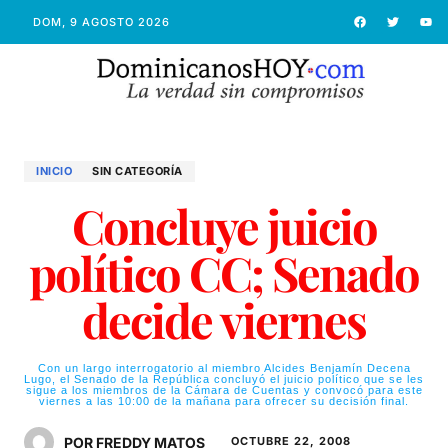
DOM, 9 AGOSTO 2026
INICIO
SIN CATEGORÍA
Concluye juicio
político CC; Senado
decide viernes
Con un largo interrogatorio al miembro Alcides Benjamín Decena
Lugo, el Senado de la República concluyó el juicio político que se les
sigue a los miembros de la Cámara de Cuentas y convocó para este
viernes a las 10:00 de la mañana para ofrecer su decisión final.
POR FREDDY MATOS
OCTUBRE 22, 2008