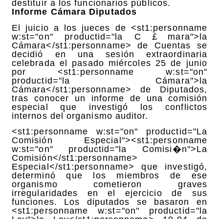
destituir a los funcionarios públicos.
Informe Cámara Diputados
El juicio a los jueces de <st1:personname
w:st="on" productid="la C￡mara">la
Cámara</st1:personname> de Cuentas se
decidió en una sesión extraordinaria
celebrada el pasado miércoles 25 de junio
por <st1:personname w:st="on"
productid="la Cámara">la
Cámara</st1:personname> de Diputados,
tras conocer un informe de una comisión
especial que investigó los conflictos
internos del organismo auditor.
<st1:personname w:st="on" productid="La
Comisión Especial"><st1:personname
w:st="on" productid="la Comisi�n">La
Comisión</st1:personname>
Especial</st1:personname> que investigó,
determinó que los miembros de ese
organismo cometieron graves
irregularidades en el ejercicio de sus
funciones. Los diputados se basaron en
<st1:personname w:st="on" productid="la