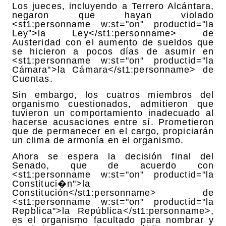
Los jueces, incluyendo a Terrero Alcántara,
negaron que hayan violado
<st1:personname w:st="on" productid="la
Ley">la Ley</st1:personname> de
Austeridad con el aumento de sueldos que
se hicieron a pocos días de asumir en
<st1:personname w:st="on" productid="la
Cámara">la Cámara</st1:personname> de
Cuentas.
Sin embargo, los cuatros miembros del
organismo cuestionados, admitieron que
tuvieron un comportamiento inadecuado al
hacerse acusaciones entre sí. Prometieron
que de permanecer en el cargo, propiciarán
un clima de armonía en el organismo.
Ahora se espera la decisión final del
Senado, que de acuerdo con
<st1:personname w:st="on" productid="la
Constituci�n">la
Constitución</st1:personname> de
<st1:personname w:st="on" productid="la
Rep￺blica">la República</st1:personname>,
es el organismo facultado para nombrar y