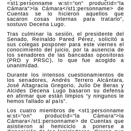
<st1:personname w:st="on" productid="la
Cámara">la Cámara</st1:personname> de
Cuentas se lo hicieron aquellos que
sacaron cosas internas para tratarlo”,
sostuvo Decena Lugo.
Tras culminar la sesión, el presidente del
Senado, Reinaldo Pared Pérez, solicitó a
sus colegas posponer para este viernes el
conocimiento del juicio, por la ausencia de
los senadores de las bancadas opositoras
(PRD y PRSC), lo que fue acogido a
unanimidad.
Durante los intensos cuestionamientos de
los senadores, Andrés Terrero Alcántara,
José Altagracia Gregorio, Julio De Beras y
Alcides Decena Lugo basaron su defensa
en afirmar que están limpios “y ningunos le
hemos fallado al país”.
Los cuatro miembros de <st1:personname
w:st="on" productid="la Cámara">la
Cámara</st1:personname> de Cuentas que
asistieron al hemiciclo a ponerse a