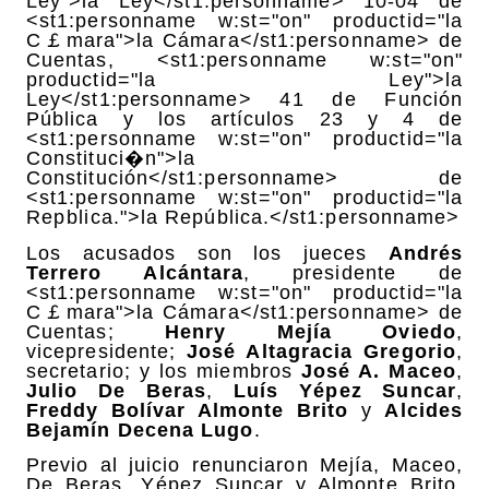
Ley">la Ley</st1:personname> 10-04 de
<st1:personname w:st="on" productid="la
C￡mara">la Cámara</st1:personname> de
Cuentas, <st1:personname w:st="on"
productid="la Ley">la
Ley</st1:personname> 41 de Función
Pública y los artículos 23 y 4 de
<st1:personname w:st="on" productid="la
Constituci�n">la
Constitución</st1:personname> de
<st1:personname w:st="on" productid="la
Rep￺blica.">la República.</st1:personname>
Los acusados son los jueces
Andrés
Terrero Alcántara
, presidente de
<st1:personname w:st="on" productid="la
C￡mara">la Cámara</st1:personname> de
Cuentas;
Henry Mejía Oviedo
,
vicepresidente;
José Altagracia Gregorio
,
secretario; y los miembros
José A. Maceo
,
Julio De Beras
,
Luís Yépez Suncar
,
Freddy Bolívar Almonte Brito
y
Alcides
Bejamín Decena Lugo
.
Previo al juicio renunciaron Mejía, Maceo,
De Beras, Yépez Suncar y Almonte Brito,