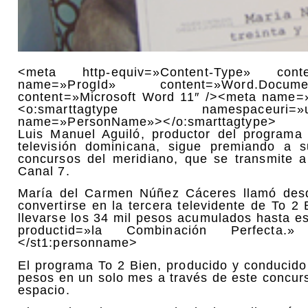
<meta http-equiv=»Content-Type» conte
name=»ProgId» content=»Word.Doc
content=»Microsoft Word 11″ /><meta name=»
<o:smarttagtype namespaceuri=»urn:sch
name=»PersonName»></o:smarttagtype>
Luis Manuel Aguiló, productor del programa
televisión dominicana, sigue premiando a s
concursos del meridiano, que se transmite a
Canal 7.
María del Carmen Núñez Cáceres llamó desde
convertirse en la tercera televidente de To 2
llevarse los 34 mil pesos acumulados hasta 
productid=»la Combinación Perfecta.»
</st1:personname>
El programa To 2 Bien, producido y conducido
pesos en un solo mes a través de este concurs
espacio.