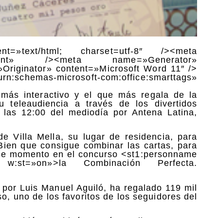
nt=»text/html; charset=utf-8″ /><meta
ument» /><meta name=»Generator»
Originator» content=»Microsoft Word 11″ />
emas-microsoft-com:office:smarttags»
 más interactivo y el que más regala de la
u teleaudiencia a través de los divertidos
 las 12:00 del mediodía por Antena Latina,
 Villa Mella, su lugar de residencia, para
 Bien que consigue combinar las cartas, para
ese momento en el concurso <st1:personname
 w:st=»on»>la Combinación Perfecta.
 por Luis Manuel Aguiló, ha regalado 119 mil
o, uno de los favoritos de los seguidores del