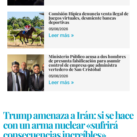
Comisión Hípica denuncia venta ilegal de
Juegos virtuales, desmiente bancas
deportivas
05/08/2026
Leer más »
Ministerio Público acusa a dos hombres
de presunta falsificación para asumir
control de empresa que administra
vertedero de San Cristóbal
05/08/2026
Leer más »
Trump amenaza a Irán: si se hace
con un arma nuclear «sufrirá
consecuencias increíbles»