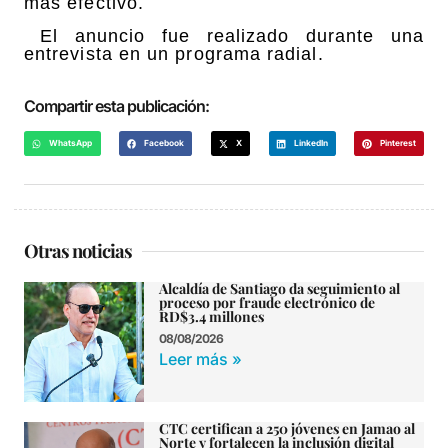
más efectivo.
El anuncio fue realizado durante una
entrevista en un programa radial.
Compartir esta publicación:
WhatsApp
Facebook
X
LinkedIn
Pinterest
Otras noticias
Alcaldía de Santiago da seguimiento al
proceso por fraude electrónico de
RD$3.4 millones
08/08/2026
Leer más »
CTC certifican a 250 jóvenes en Jamao al
Norte y fortalecen la inclusión digital