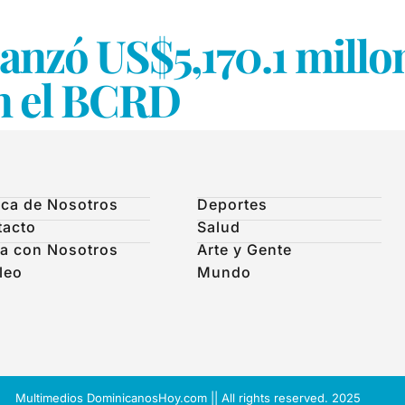
anzó US$5,170.1 millo
n el BCRD
ca de Nosotros
Deportes
tacto
Salud
a con Nosotros
Arte y Gente
leo
Mundo
Multimedios DominicanosHoy.com || All rights reserved. 2025