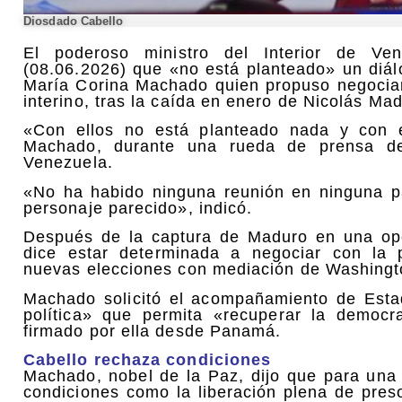
Diosdado Cabello
El poderoso ministro del Interior de Ven
(08.06.2026) que «no está planteado» un diálo
María Corina Machado quien propuso negociar
interino, tras la caída en enero de Nicolás Ma
«Con ellos no está planteado nada y con e
Machado, durante una rueda de prensa del
Venezuela.
«No ha habido ninguna reunión en ninguna p
personaje parecido», indicó.
Después de la captura de Maduro en una oper
dice estar determinada a negociar con la p
nuevas elecciones con mediación de Washingt
Machado solicitó el acompañamiento de Esta
política» que permita «recuperar la democ
firmado por ella desde Panamá.
Cabello rechaza condiciones
Machado, nobel de la Paz, dijo que para una 
condiciones como la liberación plena de preso