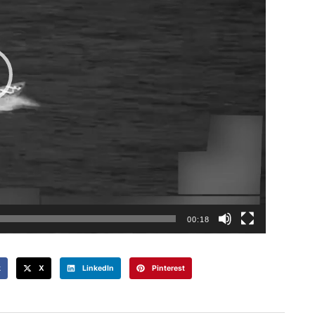
00:18
k
X
LinkedIn
Pinterest