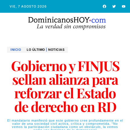
VIE, 7 AGOSTO 2026
INICIO
LO ÚLTIMO
|
NOTICIAS
Gobierno y FINJUS
sellan alianza para
reforzar el Estado
de derecho en RD
El mandatario manifestó que este gobierno cree profundamente en el
valor de una sociedad civil activa, crítica y comprometida. “No
vemos la participación ciudadana como un obstáculo, la vemos
como una fortaleza de la democracia”