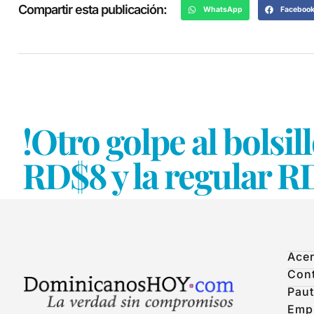
Compartir esta publicación:
WhatsApp
Faceboo
!Otro golpe al bolsi
RD$8 y la regular R
Acer
Con
Paut
Emp