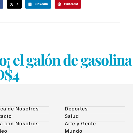
k
X
LinkedIn
Pinterest
llo¡ el galón de gasol
D$4
ca de Nosotros
Deportes
tacto
Salud
a con Nosotros
Arte y Gente
leo
Mundo