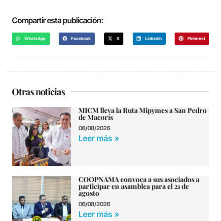
Compartir esta publicación:
WhatsApp
Facebook
X
LinkedIn
Pinterest
Otras noticias
MICM lleva la Ruta Mipymes a San Pedro
de Macorís
06/08/2026
Leer más »
COOPNAMA convoca a sus asociados a
participar en asamblea para el 21 de
agosto
06/08/2026
Leer más »